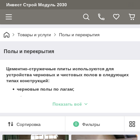
Инвест Строй Модуль 2030
Товары и услуги
Полы и перекрытия
Полы и перекрытия
Цементно-стружечные плиты используются для
устройства черновых и чистовых полов в следующих
типах конструкций:
черновые полы по лагам;
сборные стяжки «плавающих полов»;
Показать всё
черновые полы по профлисту, старым
деревянным основаниям;
черновые полы по насыпному основанию.
Сортировка
0
Фильтры
для устройства чистовых полов в стиле Лофт
Цементно-стружечные плиты толщиной 12,16, 20, 24 и 36