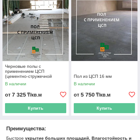
мм могут выступать в качестве следующих элементов
полов: основание под различные покрытия,
подстилающего слоя, выравнивающего слоя, чистового
пола с лицевым покрытием.
Достоинствами этого решения являются: сокращение
трудоёмкости работ; отсутствие пыли и грязи;
возможность вести ремонтные работы, не
останавливая производство.
Черновые полы с
применением ЦСП
(цементно-стружечной
Пол из ЦСП 16 мм
плиты) 20 мм
В наличии
В наличии
7 325
5 750
от
₸/кв.м
от
₸/кв.м
Купить
Купить
Преимущества:
Быстрое
укрытие больших площадей.
Влагостойкость и