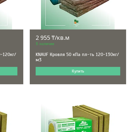
2 955 ₸/кв.м
В наличии
0-120кг/
KNAUF Кровля 50 кПа пл-ть 120-130кг/
м3
Купить