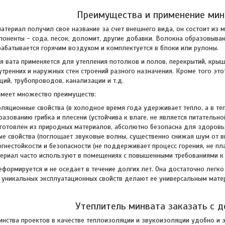
Преимущества и применение мин
териал получил свое название за счет внешнего вида, он состоит из м
поненты - сода, песок, доломит, другие добавки. Волокна образовыва
рабатывается горячим воздухом и комплектуется в блоки или рулоны.
я вата применяется для утепления потолков и полов, перекрытий, кры
утренних и наружных стен строений разного назначения. Кроме того эт
ий, трубопроводов, канализации и т.д.
имеет множество преимуществ:
ляционные свойства (в холодное время года удерживает тепло, а в те
разованию грибка и плесени (устойчива к влаге, не является питательн
зготовлен из природных материалов, абсолютно безопасна для здоровья
е свойства (поглощает звуковые волны, существенно снижая шум от в
огнестойкости и безопасности (не поддерживает процесс горения, не п
ериал часто используют в помещениях с повышенными требованиями к 
формируется и не оседает в течение долгих лет. Она достаточно легк
 уникальных эксплуатационных свойств делают ее универсальным мате
Утеплитель минвата заказать с д
нства проектов в качестве теплоизоляции и звукоизоляции удобно и 