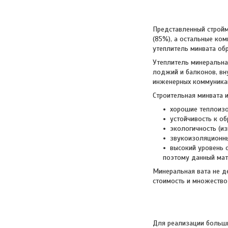
Представленный стройма
(85%), а остальные ком
утеплитель минвата об
Утеплитель минеральна
лоджий и балконов, вн
инженерных коммуникац
Строительная минвата 
хорошие теплоизо
устойчивость к об
экологичность (и
звукоизоляционны
высокий уровень 
поэтому данный мат
Минеральная вата не де
стоимость и множество
Для реализации больши