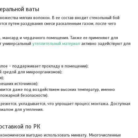
еральной ваты
ножества мягких волокон. В ее состав входит стекольный бой
ются путем раздувания смеси раскаленным газом, после чего
ш, мансард и чердачного помещения. Также ее применяют для
от универсальный
утеплительный материал
активно задействуют для
плое - поддерживает прохладу в помещении);
ой средой для микроорганизмов);
);
нешних источников);
лавится даже под воздействием высоких температур, именно
пожарной безопасности).
о режется, укладывается, что упрощает процесс монтажа. Доступная
риалом для утепления.
оставкой по РК
экономически выгодно использовать минвату. Многочисленные