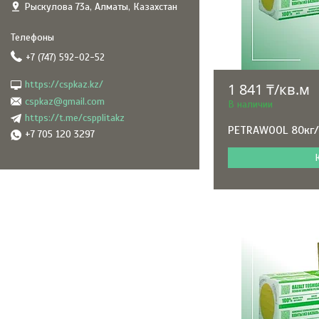
Рыскулова 73а, Алматы, Казахстан
+7 (747) 592-02-52
https://cspkaz.kz/
1 841 ₸/кв.м
cspkaz@gmail.com
В наличии
https://t.me/cspplitakz
PETRAWOOL 80кг/
+7 705 120 3297