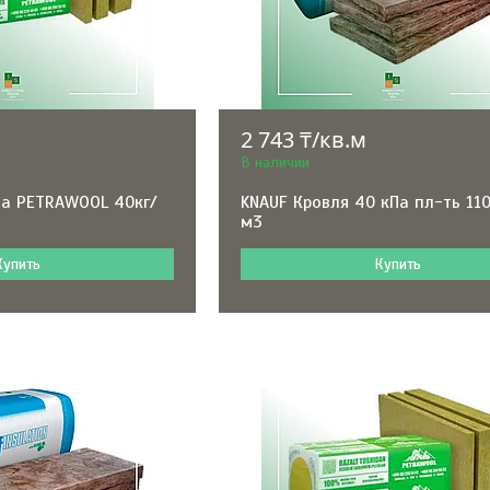
2 743 ₸/кв.м
В наличии
а PETRAWOOL 40кг/
KNAUF Кровля 40 кПа пл-ть 11
м3
Купить
Купить