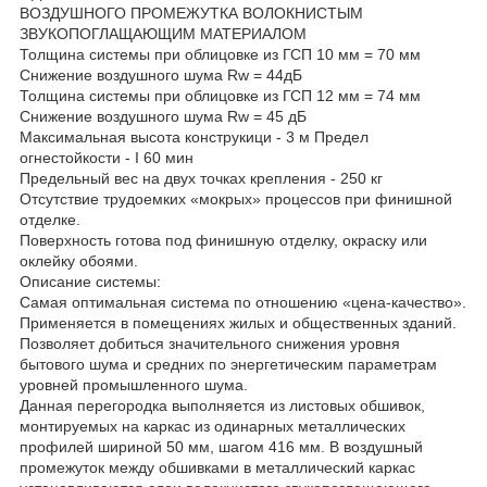
ВОЗДУШНОГО ПРОМЕЖУТКА ВОЛОКНИСТЫМ
ЗВУКОПОГЛАЩАЮЩИМ МАТЕРИАЛОМ
Толщина системы при облицовке из ГСП 10 мм = 70 мм
Снижение воздушного шума Rw = 44дБ
Толщина системы при облицовке из ГСП 12 мм = 74 мм
Снижение воздушного шума Rw = 45 дБ
Максимальная высота конструкици - 3 м Предел
огнестойкости - I 60 мин
Предельный вес на двух точках крепления - 250 кг
Отсутствие трудоемких «мокрых» процессов при финишной
отделке.
Поверхность готова под финишную отделку, окраску или
оклейку обоями.
Описание системы:
Самая оптимальная система по отношению «цена-качество».
Применяется в помещениях жилых и общественных зданий.
Позволяет добиться значительного снижения уровня
бытового шума и средних по энергетическим параметрам
уровней промышленного шума.
Данная перегородка выполняется из листовых обшивок,
монтируемых на каркас из одинарных металлических
профилей шириной 50 мм, шагом 416 мм. В воздушный
промежуток между обшивками в металлический каркас