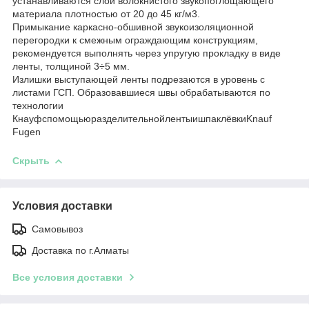
устанавливаются слои волокнистого звукопоглощающего
материала плотностью от 20 до 45 кг/м3.
Примыкание каркасно-обшивной звукоизоляционной
перегородки к смежным ограждающим конструкциям,
рекомендуется выполнять через упругую прокладку в виде
ленты, толщиной 3÷5 мм.
Излишки выступающей ленты подрезаются в уровень с
листами ГСП. Образовавшиеся швы обрабатываются по
технологии
КнауфспомощьюразделительнойлентыишпаклёвкиKnauf
Fugen
Скрыть
Условия доставки
Самовывоз
Доставка по г.Алматы
Все условия доставки