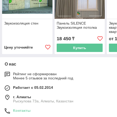
Звукоизоляция стен
Панель SILENCE
Звук
Звукоизоляция потолка
квар
квар
карк
18 450
₸
от
Цену уточняйте
Купить
О нас
Рейтинг не сформирован
Менее 5 отзывов за последний год
Работает с 05.02.2014
г. Алматы
Рыскулова 73а, Алматы, Казахстан
Контакты