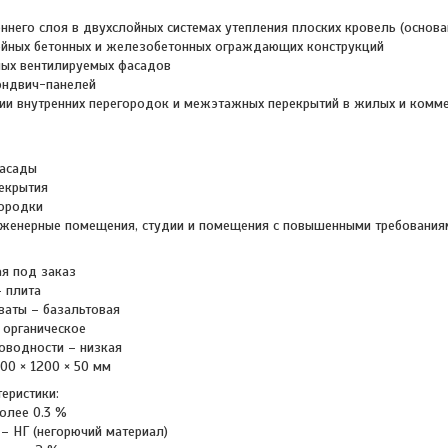
его слоя в двухслойных системах утепления плоских кровель (основа
ных бетонных и железобетонных ограждающих конструкций
ых вентилируемых фасадов
ндвич-панелей
внутренних перегородок и межэтажных перекрытий в жилых и комме
асады
крытия
ородки
нерные помещения, студии и помещения с повышенными требованиям
 под заказ
 плита
аты – базальтовая
органическое
водности – низкая
 × 1200 × 50 мм
еристики:
лее 0.3 %
 НГ (негорючий материал)