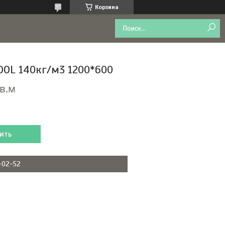
Корзина
OL 140кг/м3 1200*600
кв.м
ить
2-02-52