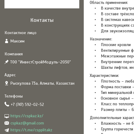
Область применения:
• В качестве внутренн
• В составе трёхслой
Контакты
• В системах навесн
• В конструкциях сэ
• Для звукоизоляции 
Назначение:
Максим
• Плоские кровли
• Вентилируемые ф
• Межэтажные пере
• Внутренние перег
ТОО "ИнвестСтройМодуль-2030"
• Шахты лифтов, инже
Характеристики:
• Плотность – любая
Рыскулова 73а, Алматы, Казахстан
• Форма поставки –
• Тип минеральной в
• Основное сырьё – 
• Класс по теплопро
+7 (747) 592-02-52
• Размер плиты – 600
https://cspkaz.kz/
Дополнительные характ
cspkaz@gmail.com
• Влажность – не бо
• Группа горючести –
https://t.me/cspplitakz