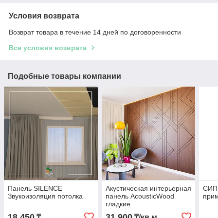
Условия возврата
Возврат товара в течение 14 дней по договоренности
Все условия возврата
Подобные товары компании
Панель SILENCE
Акустическая интерьерная
СИП
Звукоизоляция потолка
панель AcousticWood
при
гладкие
18 450
31 900
₸
₸/кв.м