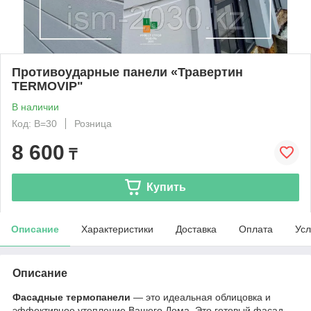
Противоударные панели «Травертин
ТERMOVIP"
В наличии
Код: В=30
Розница
8 600
₸
Купить
Описание
Характеристики
Доставка
Оплата
Усл
Описание
Фасадные термопанели
— это идеальная облицовка и
эффективное утепление Вашего Дома. Это готовый фасад,