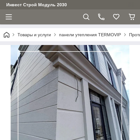
Инвест Строй Модуль 2030
Товары и услуги
панели утепления TERMOVIP
Прот